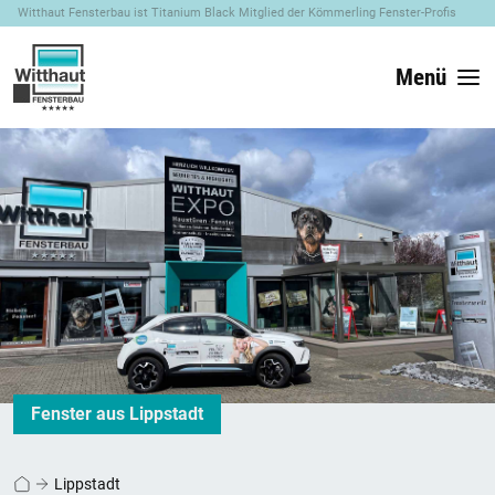
Witthaut Fensterbau ist Titanium Black Mitglied der Kömmerling Fenster-Profis
Menü
Fenster aus Lippstadt
Lippstadt